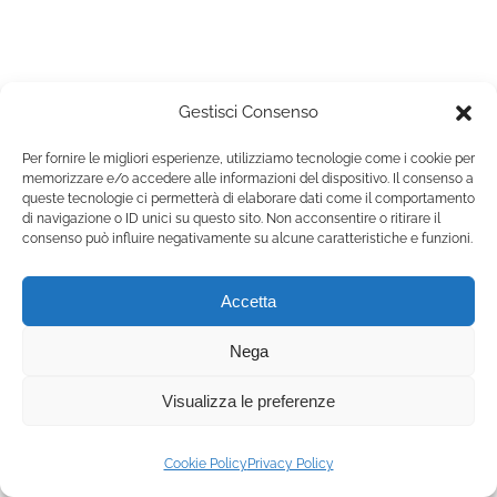
Contatti e Donazioni
Gestisci Consenso
Per fornire le migliori esperienze, utilizziamo tecnologie come i cookie per
© 2025 primaveradibaggio.it | All Rights Reserved |
Cookie
memorizzare e/o accedere alle informazioni del dispositivo. Il consenso a
Policy
|
Privacy Policy
queste tecnologie ci permetterà di elaborare dati come il comportamento
Associazione Primavera di Baggio – Via Antonio Ceriani 3 Milano
di navigazione o ID unici su questo sito. Non acconsentire o ritirare il
20153 MI – Cod. Fisc. 97709610154
consenso può influire negativamente su alcune caratteristiche e funzioni.
Accetta
Nega
Visualizza le preferenze
Cookie Policy
Privacy Policy