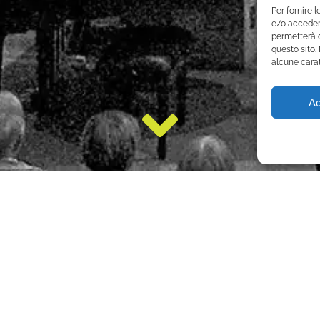
Per fornire 
e/o accedere
permetterà d
questo sito.
alcune carat
Ac
Chiesa Vecchia ci ha spinti a continuare il n