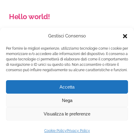
Contatti e Donazioni
Hello world!
Welcome to WordPress. This is your
Gestisci Consenso
first post. Edit or [...]
Per fornire le migliori esperienze, utilizziamo tecnologie come i cookie per
memorizzare e/o accedere alle informazioni del dispositivo. Il consenso a
queste tecnologie ci permetterà di elaborare dati come il comportamento
di navigazione o ID unici su questo sito. Non acconsentire o ritirare il
consenso può influire negativamente su alcune caratteristiche e funzioni.
Accetta
Nega
Visualizza le preferenze
© 2025 primaveradibaggio.it | All Rights Reserved |
Cookie
Policy
|
Privacy Policy
Associazione Primavera di Baggio – Via Antonio Ceriani 3 Milano
Cookie Policy
Privacy Policy
20153 MI – Cod. Fisc. 97709610154