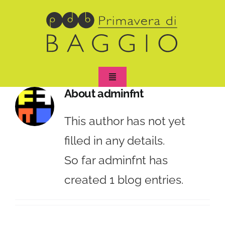
Skip
to
content
Toggle
Navigation
About
adminfnt
Stagione
This author has not yet
Artisti
filled in any details.
So far adminfnt has
Foto e Video
created 1 blog entries.
Carichi Sospesi