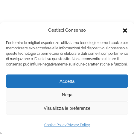
Contatti e Donazioni
Gestisci Consenso
Per fornire le migliori esperienze, utilizziamo tecnologie come i cookie per
© 2025 primaveradibaggio.it | All Rights Reserved |
Cookie
memorizzare e/o accedere alle informazioni del dispositivo. Il consenso a
Policy
|
Privacy Policy
queste tecnologie ci permetterà di elaborare dati come il comportamento
Associazione Primavera di Baggio – Via Antonio Ceriani 3 Milano
di navigazione o ID unici su questo sito. Non acconsentire o ritirare il
20153 MI – Cod. Fisc. 97709610154
consenso può influire negativamente su alcune caratteristiche e funzioni.
Accetta
Nega
Visualizza le preferenze
Cookie Policy
Privacy Policy